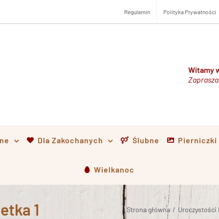
Regulamin
Polityka Prywatności
Witamy w
Zaprasza
lne
Dla Zakochanych
Ślubne
Pierniczk
Wielkanoc
etka 1
Strona główna
/
Uroczystości 