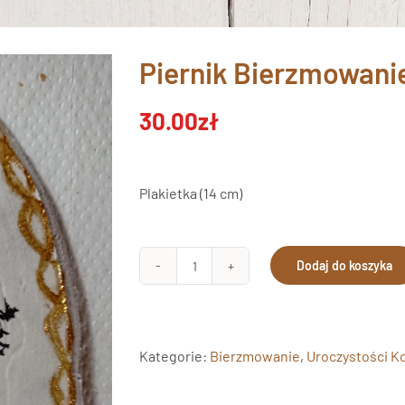
Piernik Bierzmowanie
30.00
zł
Plakietka (14 cm)
Dodaj do koszyka
ilość
Piernik
Bierzmowanie
Plakietka
Kategorie:
Bierzmowanie
,
Uroczystości K
1