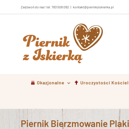
Przejdź
Zadzwoń do nas! tel. 783 508 092
|
kontakt@piernikziskierka.pl
do
zawartości
Okazjonalne
Uroczystości Koście
Piernik Bierzmowanie Plaki