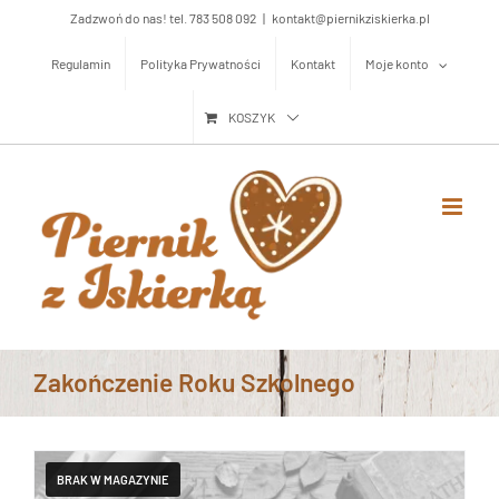
Przejdź
Zadzwoń do nas! tel. 783 508 092
|
kontakt@piernikziskierka.pl
do
Regulamin
Polityka Prywatności
Kontakt
Moje konto
zawartości
KOSZYK
Zakończenie Roku Szkolnego