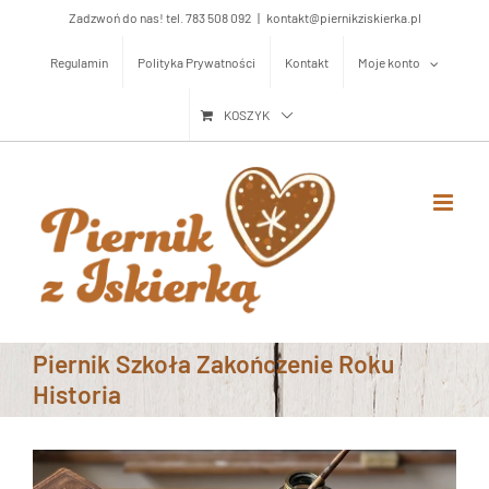
Przejdź
Zadzwoń do nas! tel. 783 508 092
|
kontakt@piernikziskierka.pl
do
Regulamin
Polityka Prywatności
Kontakt
Moje konto
zawartości
KOSZYK
Piernik Szkoła Zakończenie Roku
Historia