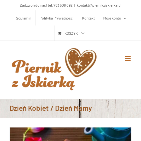
Przejdź
Zadzwoń do nas! tel. 783 508 092
|
kontakt@piernikziskierka.pl
do
Regulamin
Polityka Prywatności
Kontakt
Moje konto
zawartości
KOSZYK
Dzień Kobiet / Dzień Mamy