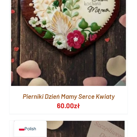
Pierniki Dzień Mamy Serce Kwiaty
60.00
zł
English
Polish