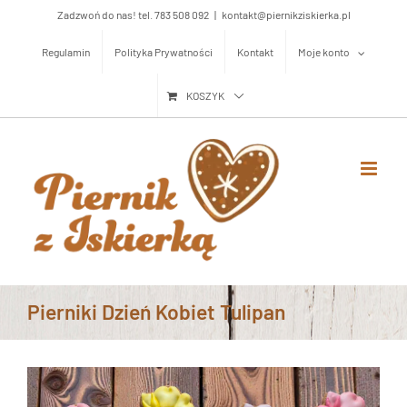
Przejdź
Zadzwoń do nas! tel. 783 508 092
|
kontakt@piernikziskierka.pl
do
Regulamin
Polityka Prywatności
Kontakt
Moje konto
zawartości
KOSZYK
Pierniki Dzień Kobiet Tulipan