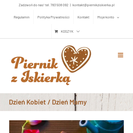
Przejdź
Zadzwoń do nas! tel. 783 508 092
|
kontakt@piernikziskierka.pl
do
Regulamin
Polityka Prywatności
Kontakt
Moje konto
zawartości
KOSZYK
Dzień Kobiet / Dzień Mamy