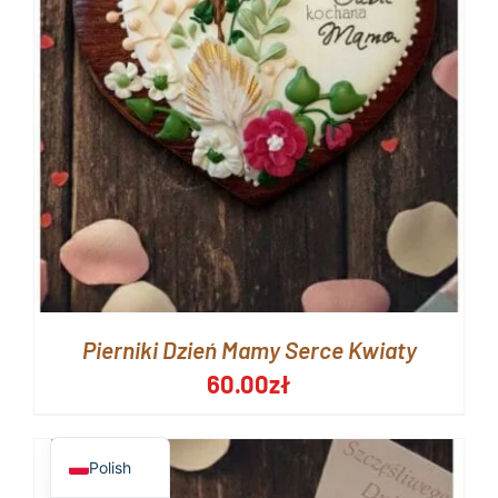
Pierniki Dzień Mamy Serce Kwiaty
60.00
zł
English
Polish