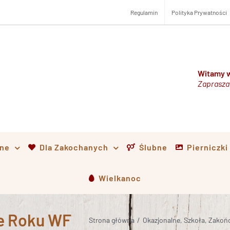
Regulamin
Polityka Prywatności
Witamy w
Zaprasza
lne
Dla Zakochanych
Ślubne
Pierniczk
Wielkanoc
ie Roku WF
Strona główna
/
Okazjonalne
,
Szkoła
,
Zakońc