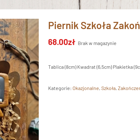
Piernik Szkoła Zako
68.00
zł
Brak w magazynie
Tablica (8cm) Kwadrat (6,5cm) Plakietka (9c
Kategorie:
Okazjonalne
,
Szkoła
,
Zakończen