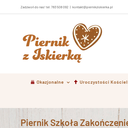
Przejdź
Zadzwoń do nas! tel. 783 508 092
|
kontakt@piernikziskierka.pl
do
zawartości
Okazjonalne
Uroczystości Koście
Piernik Szkoła Zakończen