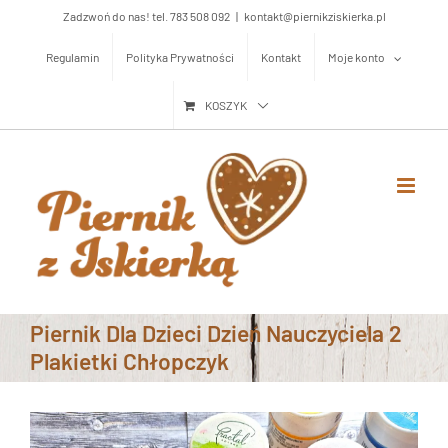
Przejdź
Zadzwoń do nas! tel. 783 508 092
|
kontakt@piernikziskierka.pl
do
Regulamin
Polityka Prywatności
Kontakt
Moje konto
zawartości
KOSZYK
Piernik Dla Dzieci Dzień Nauczyciela 2
Plakietki Chłopczyk