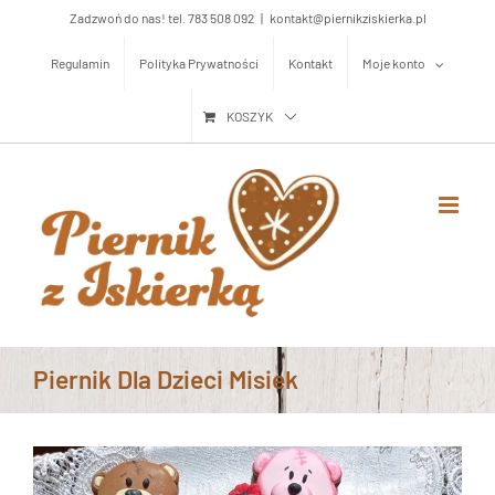
Przejdź
Zadzwoń do nas! tel. 783 508 092
|
kontakt@piernikziskierka.pl
do
Regulamin
Polityka Prywatności
Kontakt
Moje konto
zawartości
KOSZYK
Piernik Dla Dzieci Misiek