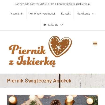
Przejdź
Zadzwoń do nas! tel. 783 508 092
|
kontakt@piernikziskierka.pl
do
Regulamin
Polityka Prywatności
Kontakt
Moje konto
zawartości
KOSZYK
Piernik Świąteczny Aniołek