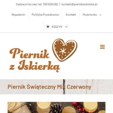
Przejdź
Zadzwoń do nas! tel. 783 508 092
|
kontakt@piernikziskierka.pl
do
Regulamin
Polityka Prywatności
Kontakt
Moje konto
zawartości
KOSZYK
Piernik Świąteczny Mix Czerwony