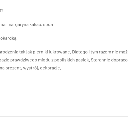
02
enna, margaryna kakao, soda.
kokardką.
odzenia tak jak pierniki lukrowane. Dlatego i tym razem nie moż
bazie prawdziwego miodu z pobliskich pasiek. Starannie dopra
na prezent, wystrój, dekoracje.