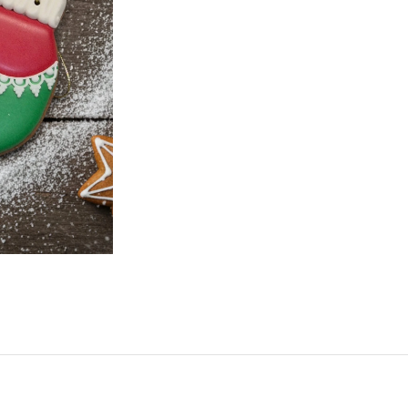
Rękawiczka
Bombki
02