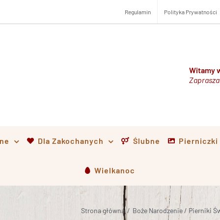
Regulamin
Polityka Prywatności
Witamy w
Zaprasza
lne
Dla Zakochanych
Ślubne
Pierniczk
Wielkanoc
Strona główna
/
Boże Narodzenie / Pierniki Ś