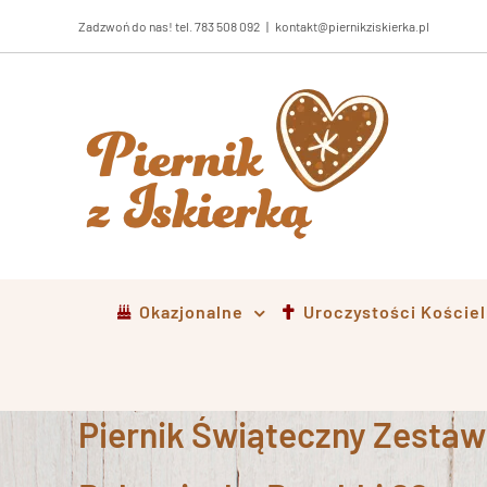
Przejdź
Zadzwoń do nas! tel. 783 508 092
|
kontakt@piernikziskierka.pl
do
zawartości
Okazjonalne
Uroczystości Koście
Piernik Świąteczny Zestaw