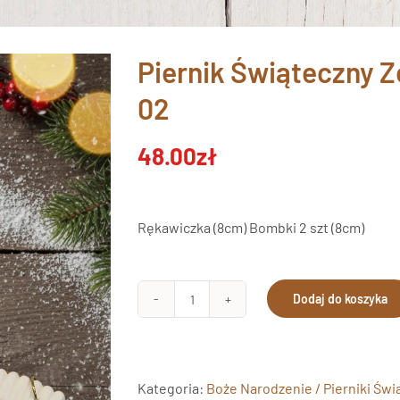
Piernik Świąteczny 
02
48.00
zł
Rękawiczka (8cm) Bombki 2 szt (8cm)
Dodaj do koszyka
ilość
Piernik
Świąteczny
Zestaw
Kategoria:
Boże Narodzenie / Pierniki Św