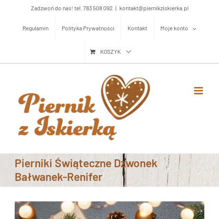
Przejdź
Zadzwoń do nas! tel. 783 508 092
|
kontakt@piernikziskierka.pl
do
Regulamin
Polityka Prywatności
Kontakt
Moje konto
zawartości
KOSZYK
Pierniki Świąteczne Dzwonek
Bałwanek-Renifer