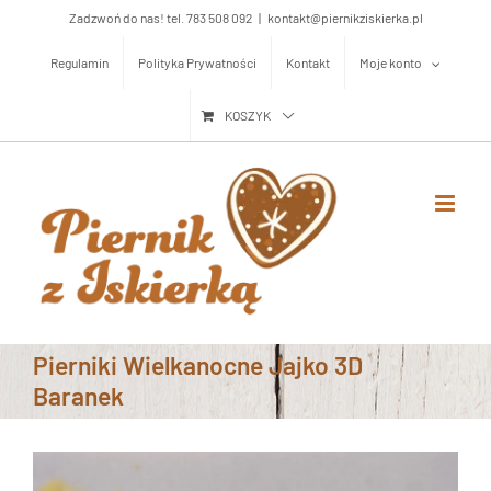
Przejdź
Zadzwoń do nas! tel. 783 508 092
|
kontakt@piernikziskierka.pl
do
Regulamin
Polityka Prywatności
Kontakt
Moje konto
zawartości
KOSZYK
Pierniki Wielkanocne Jajko 3D
Baranek