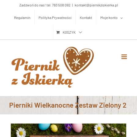
Przejdź
Zadzwoń do nas! tel. 783 508 092
|
kontakt@piernikziskierka.pl
do
Regulamin
Polityka Prywatności
Kontakt
Moje konto
zawartości
KOSZYK
Pierniki Wielkanocne Zestaw Zielony 2