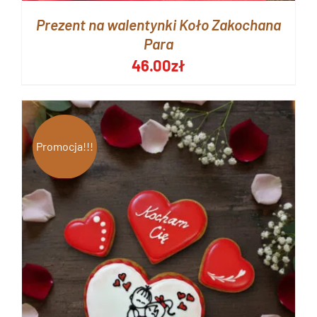
Prezent na walentynki Koło Zakochana
Para
46.00
zł
Promocja!!!