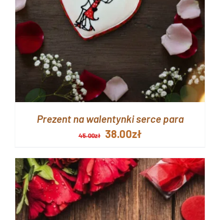
Prezent na walentynki serce para
Pierwotna
Aktualna
38.00
zł
45.00
zł
cena
cena
wynosiła:
wynosi:
45.00zł.
38.00zł.