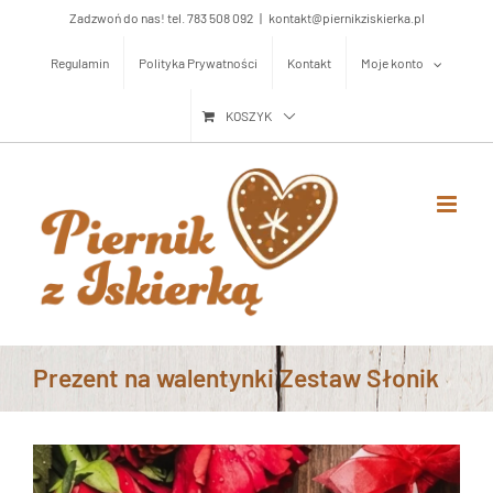
Przejdź
Zadzwoń do nas! tel. 783 508 092
|
kontakt@piernikziskierka.pl
do
Regulamin
Polityka Prywatności
Kontakt
Moje konto
zawartości
KOSZYK
Prezent na walentynki Zestaw Słonik