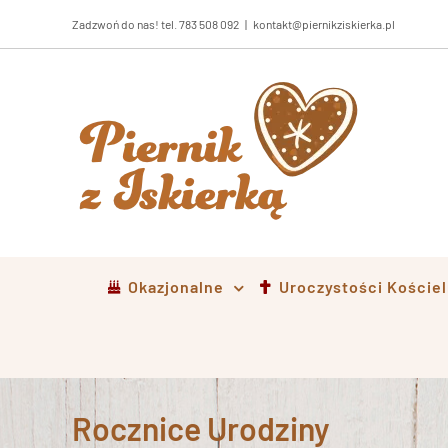
Przejdź
Zadzwoń do nas! tel. 783 508 092
|
kontakt@piernikziskierka.pl
do
zawartości
Okazjonalne
Uroczystości Koście
Rocznice Urodziny