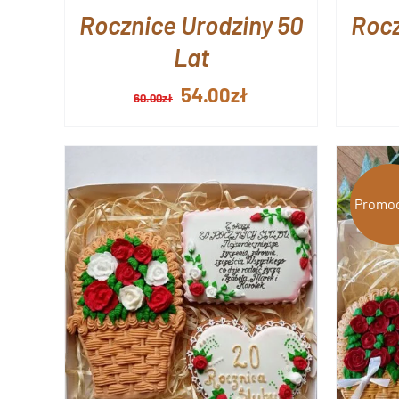
Rocznice Urodziny 50
Rocz
Lat
Pierwotna
Aktualna
54.00
zł
60.00
zł
cena
cena
wynosiła:
wynosi:
60.00zł.
54.00zł.
Promoc