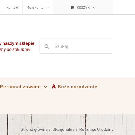
Kontakt
Moje konto
KOSZYK
Szukaj
 naszym sklepie
my do zakupów
i Personalizowane
Boże narodzenie
Strona główna
/
Okazjonalne
/
Rocznice Urodziny