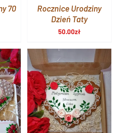
ny 70
Rocznice Urodziny
Dzień Taty
50.00
zł