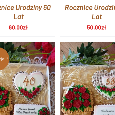
nice Urodziny 60
Rocznice Urodzi
Lat
Lat
60.00
zł
50.00
zł
ja!!!