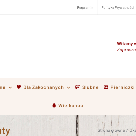
Regulamin
Polityka Prywatności
Witamy w
Zaprasza
lne
Dla Zakochanych
Ślubne
Pierniczk
Wielkanoc
aty
Strona główna
/
Oka