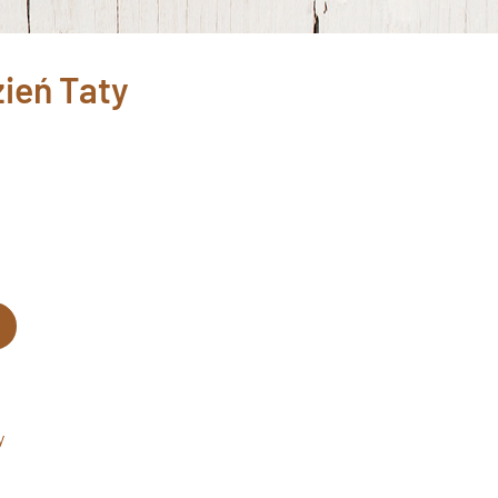
ień Taty
y