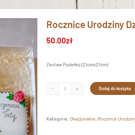
Rocznice Urodziny Dz
50.00
zł
Zestaw Pudełko (21cmx21cm)
Dodaj do koszyka
ilość
Rocznice
Urodziny
Dzień
Kategorie:
Okazjonalne
,
Rocznice Urodzin
Taty