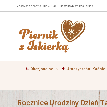
Przejdź
Zadzwoń do nas! tel. 783 508 092
|
kontakt@piernikziskierka.pl
do
zawartości
Okazjonalne
Uroczystości Koście
Rocznice Urodziny Dzień T